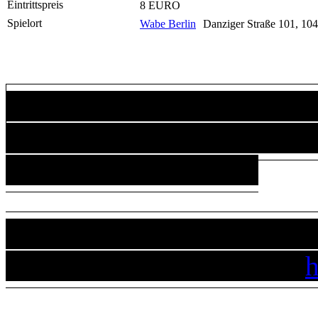
Eintrittspreis
8 EURO
Spielort
Wabe Berlin
Danziger Straße 101, 104
Sie benötigen das Flash-P
Videoinhalt sehen zu kö
downgeloadet werden.
You need the flash plugin b
download the flash plugin
h