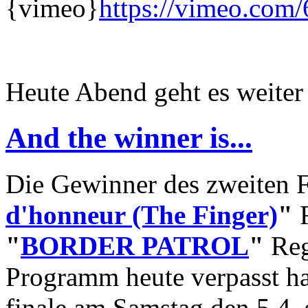
{vimeo}
https://vimeo.com
Heute Abend geht es weite
And the winner is...
Die Gewinner des zweiten F
d'honneur (The Finger)
"
R
"
BORDER PATROL
"
Reg
Programm heute verpasst ha
finale am Samstag den 5.4. 